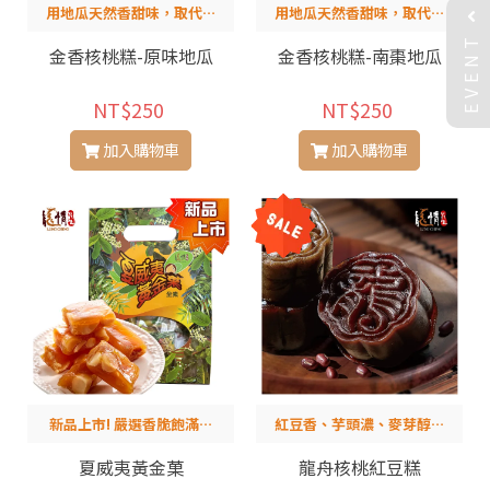
用地瓜天然香甜味，取代砂
用地瓜天然香甜味，取代砂
EVENT
糖，成分天然單純，好吃又
糖，成分天然單純，好吃又
金香核桃糕-原味地瓜
金香核桃糕-南棗地瓜
健康
健康
NT$250
NT$250
加入購物車
加入購物車
新品上市! 嚴選香脆飽滿的
紅豆香、芋頭濃、麥芽醇，
夏威夷豆，黃金比例軟Q帶
拌以香脆核桃，多層次口感
夏威夷黃金菓
龍舟核桃紅豆糕
脆