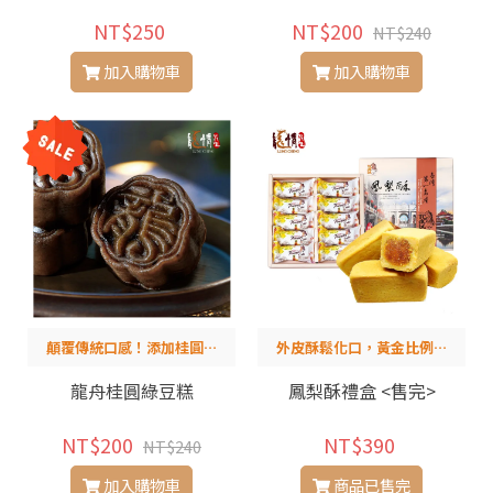
NT$250
NT$200
NT$240
加入購物車
加入購物車
顛覆傳統口感！添加桂圓，
外皮酥鬆化口，黃金比例內
清涼豆香帶出溫潤滋味
餡，酸甜適中
龍舟桂圓綠豆糕
鳳梨酥禮盒 <售完>
NT$200
NT$390
NT$240
加入購物車
商品已售完