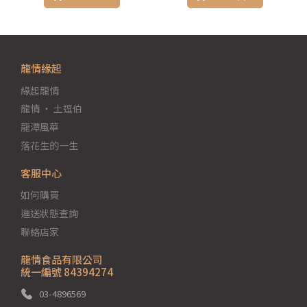
龍情緣起
緣起龍情
龍情 ‧ 土逗伯
龍潭風華
落花生的一生
客服中心
如何購買
運送狀態查詢
聯絡店家
龍情食品有限公司
統一編號 84394274
03-4896569