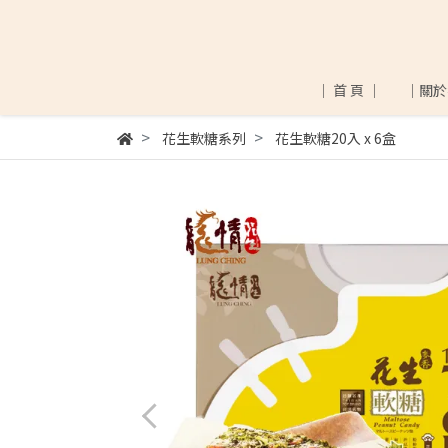
│ 首 頁 │
│關於
花生軟糖系列
花生軟糖20入 x 6盒