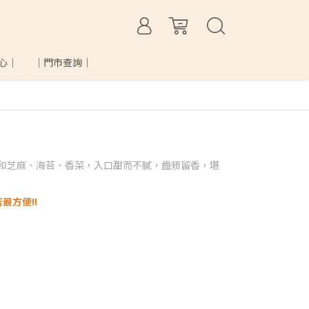
心│
｜門市查詢｜
和芝麻、海苔、香菜，入口甜而不膩，齒頰留香，堪
最方便!!