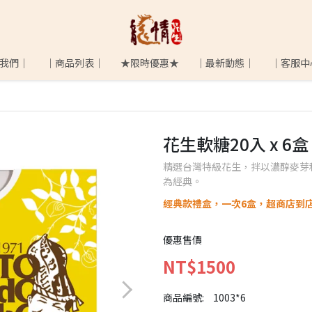
我們│
│商品列表│
★限時優惠★
│最新動態│
│客服中
花生軟糖20入 x 6盒
精選台灣特級花生，拌以濃醇麥芽
為經典。
經典款禮盒，一次6盒，超商店到店
優惠售價
NT$1500
商品編號:
1003*6