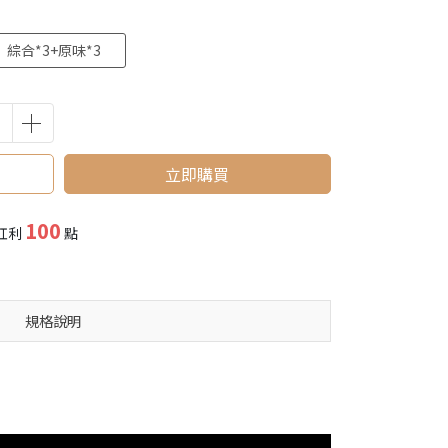
綜合*3+原味*3
立即購買
100
紅利
點
規格說明