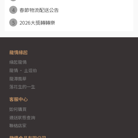
4
春節物流配送公告
5
2026大獎轉轉樂
龍情緣起
緣起龍情
龍情 ‧ 土逗伯
龍潭風華
落花生的一生
客服中心
如何購買
運送狀態查詢
聯絡店家
龍情食品有限公司