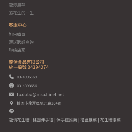
龍潭風華
落花生的一生
客服中心
如何購買
運送狀態查詢
聯絡店家
龍情食品有限公司
統一編號 84394274
03-4896569
03-4898656
to.dobo@msa.hinet.net
桃園市龍潭區龍元路164號
龍情花生糖 | 桃園伴手禮 | 伴手禮推薦 | 禮盒推薦 | 花生糖推薦