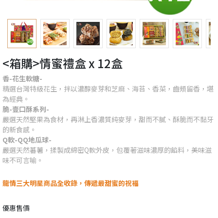
<箱購>情蜜禮盒 x 12盒
香-花生軟糖-
精選台灣特級花生，拌以濃醇麥芽和芝麻、海苔、香菜，齒頰留香，堪
為經典。
脆-壹口酥系列-
嚴選天然堅果為食材，再淋上香濃質純麥芽，甜而不膩、酥脆而不黏牙
的新食感。
Q軟-QQ地瓜球-
嚴選天然蕃薯，揉製成綿密Q軟外皮，包覆著滋味濃厚的餡料，美味滋
味不可言喻。
龍情三大明星商品全收錄，傳遞最甜蜜的祝福
優惠售價