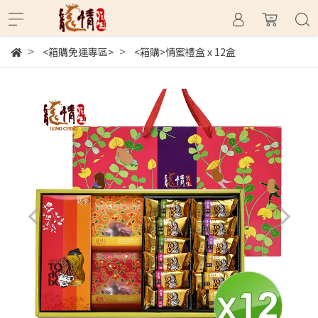
<箱購免運專區>
<箱購>情蜜禮盒 x 12盒