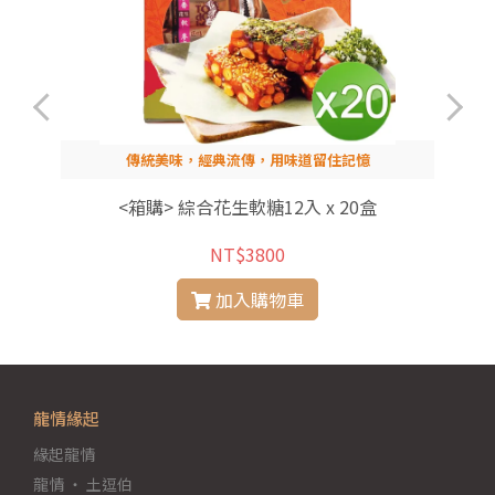
傳統美味，經典流傳，用味道留住記憶
<箱購> 綜合花生軟糖12入 x 20盒
NT$3800
加入購物車
龍情緣起
緣起龍情
龍情 ‧ 土逗伯