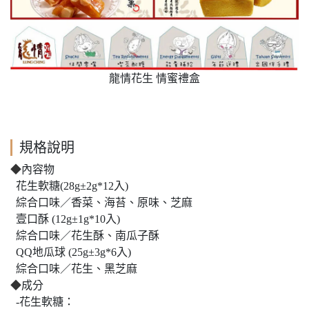
龍情花生 情蜜禮盒
規格說明
◆
內容物
花生軟糖(28g±2g*12入)
綜合口味／香菜、海苔、原味、芝麻
壹口酥 (12g±1g*10入)
綜合口味／花生酥、南瓜子酥
QQ地瓜球 (25g±3g*6入)
綜合口味／花生、黑芝麻
◆
成分
-花生軟糖：